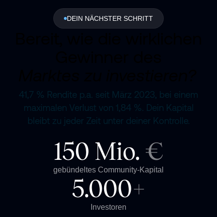
DEIN NÄCHSTER SCHRITT
Bereit, wie die wirklichen
Gewinner des
Marktes zu investieren?
41,7 % Rendite p.a. seit März 2023, bei einem
maximalen Verlust von 1,84 %. Dein Kapital
bleibt zu jeder Zeit unter deiner Kontrolle.
150 Mio.
€
gebündeltes Community-Kapital
5.000
+
Investoren