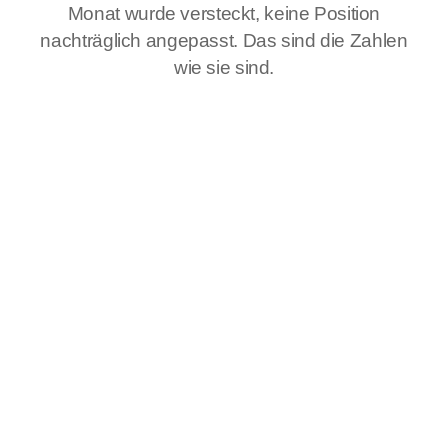
Monat wurde versteckt, keine Position
nachträglich angepasst. Das sind die Zahlen
wie sie sind.
Live
Echtgeld-Depot 1 · live einsehbar
$
73.802